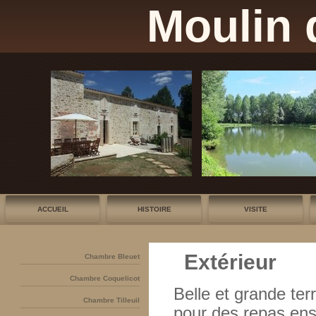
Moulin 
ACCUEIL
HISTOIRE
VISITE
Extérieur
Chambre Bleuet
Chambre Coquelicot
Belle et grande ter
Chambre Tilleuil
pour des repas enso